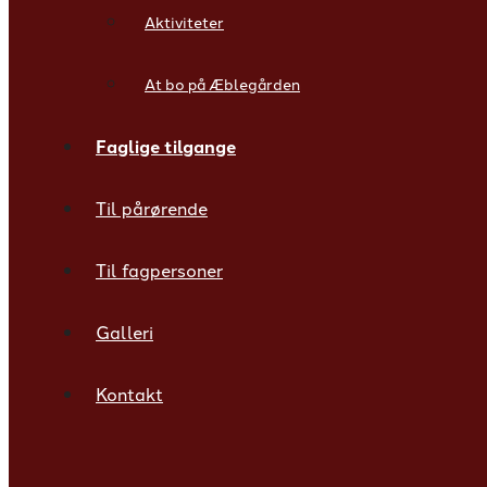
Aktiviteter
At bo på Æblegården
Faglige tilgange
Til pårørende
Til fagpersoner
Galleri
Kontakt