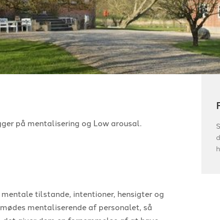
ger på mentalisering og Low arousal.
S
d
h
ntale tilstande, intentioner, hensigter og
 mødes mentaliserende af personalet, så
e, det giver dem en fornemmelse af at have