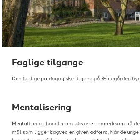
Faglige tilgange
Den faglige pædagogiske tilgang på Æblegården byg
Mentalisering
Mentalisering handler om at være opmærksom på de me
mål som ligger bagved en given adfærd. Når de unge
lærer de egne følelser, tanker og antagelser at kend