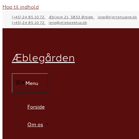
Hop til indhold
(+45) 24 85 10 72
Æblevej 21, 5853 Ørbæk
lene@hjertehusene.dk
(+45) 24 85 10 72
lene@ellebaekhus.dk
Æblegården
Menu
Forside
Om os